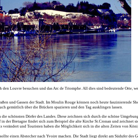
auch den Louvre besuchen und das Arc de Triomphe. All dies sind bedeutende Orte, w
Straßen und Gassen der Stadt. Im Moulin Rouge können noch heute faszinierende S
ch gemütlich über die Brücken spazieren und den Tag ausklingen lassen.
ich die schönsten Dörfer des Landes. Diese zeichnen sich durch die schöne Umgebung
n der Bretagne findet sich zum Beispiel die alte Kirche St.Cronan und zeichnet s
hts verändert und Touristen haben die Möglichkeit sich in die alten Zeiten von Kön
sollte einen Abstecher nach Yvoire machen. Die Stadt liegt direkt am Südufer des G