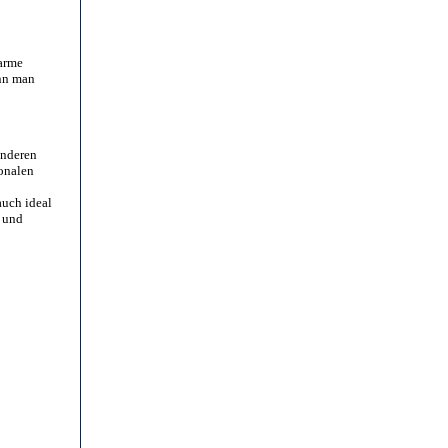
warme
ann man
anderen
ionalen
auch ideal
e und