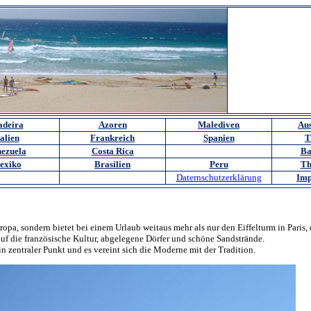
deira
Azoren
Malediven
Aus
talien
Frankreich
Spanien
T
ezuela
Costa Rica
Ba
exiko
Brasilien
Peru
Th
Daternschutzerklärung
Imp
opa, sondern bietet bei einem Urlaub weitaus mehr als nur den Eiffelturm in Paris, 
 auf die französische Kultur, abgelegene Dörfer und schöne Sandstrände.
n zentraler Punkt und es vereint sich die Moderne mit der Tradition.