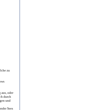
elche zu
hows
 aus, oder
ich durch
igen und
enfer Sees