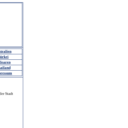
tralien
ürkei
learen
ailand
ressum
der Stadt