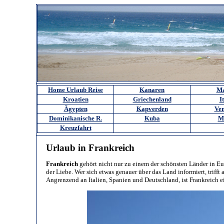
Home Urlaub Reise
Kanaren
Ma
Kroatien
Griechenland
I
Ägypten
Kapverden
Ven
Dominikanische R.
Kuba
M
Kreuzfahrt
Urlaub in Frankreich
Frankreich
gehört nicht nur zu einem der schönsten Länder in Eur
der Liebe. Wer sich etwas genauer über das Land informiert, trifft
Angrenzend an Italien, Spanien und Deutschland, ist Frankreich ei